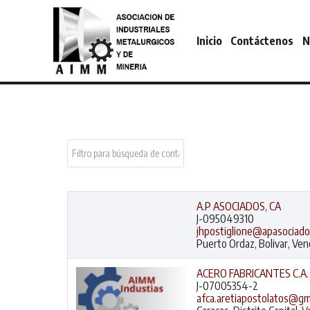
Inicio
Contáctenos
N
Campo 'Filtrar'
Despublicado
A.P ASOCIADOS, CA
J-095049310
jhpostiglione@apasociad
Puerto Ordaz, Bolivar, Ve
ACERO FABRICANTES C.A.
J-07005354-2
afca.aretiapostolatos@gm