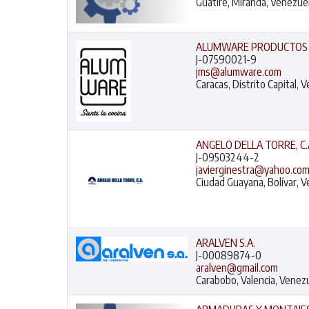
Guatire, Miranda, Venezue
ALUMWARE PRODUCTOS 
J-07590021-9
jms@alumware.com
Caracas, Distrito Capital, 
ANGELO DELLA TORRE, C.
J-09503244-2
javierginestra@yahoo.co
Ciudad Guayana, Bolívar, 
ARALVEN S.A.
J-00089874-0
aralven@gmail.com
Carabobo, Valencia, Venez