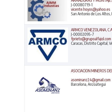
ARMADURAS Y MONTAJES,
J-00080719-1
vicente.hoyos@yahoo.es
San Antonio de Los Altos,
ARMCO VENEZOLANA, C.A
J-00002095-7
fprieto@grupoalfajol.com
Caracas, Distrito Capital, 
ASOCIACION MINEROS D
asominanz24@gmail.com
Barcelona, Anzoategui