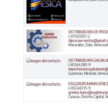
DISTRIBUIDORA DE PRODU
J-07020307-2
diprocave.ventas@gmail.
Maracaibo, Zulia, Venezuel
DISTRIBUIDORA GALVALUM
J-30264280-9
importacionesgalvalume@
Guarenas, Miranda, Venez
EAGLEBURGMANN VENEZU
J-00248725-9
greimis.lopez@eaglebur
Caracas, Distrito Capital, 