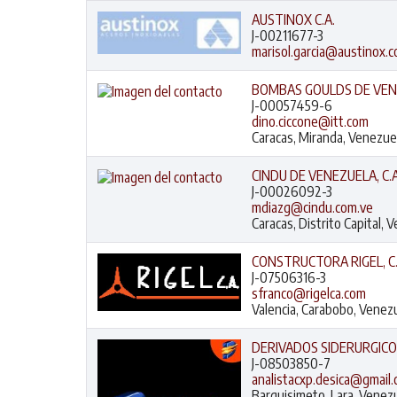
AUSTINOX C.A.
J-00211677-3
marisol.garcia@austinox.
BOMBAS GOULDS DE VENE
J-00057459-6
dino.ciccone@itt.com
Caracas, Miranda, Venezue
CINDU DE VENEZUELA, C.A
J-00026092-3
mdiazg@cindu.com.ve
Caracas, Distrito Capital, 
CONSTRUCTORA RIGEL, C.A
J-07506316-3
sfranco@rigelca.com
Valencia, Carabobo, Venez
DERIVADOS SIDERURGICOS,
J-08503850-7
analistacxp.desica@gmail
Barquisimeto, Lara, Venez