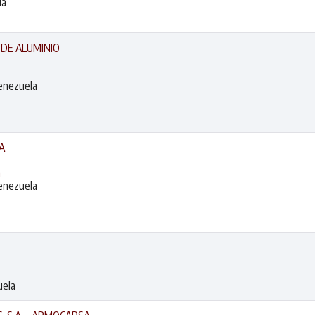
la
DE ALUMINIO
Venezuela
A.
m
Venezuela
uela