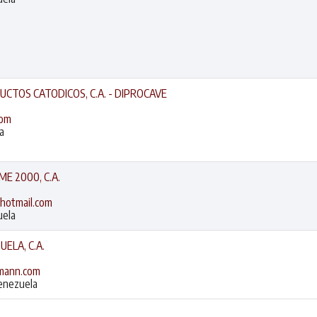
CTOS CATODICOS, C.A. - DIPROCAVE
com
a
E 2000, C.A.
hotmail.com
uela
ELA, C.A.
gmann.com
Venezuela