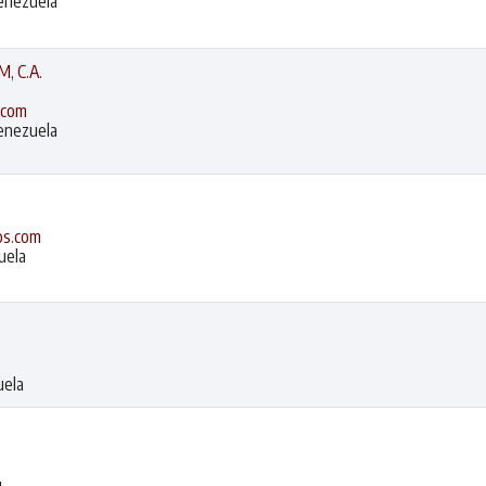
Venezuela
, C.A.
.com
Venezuela
os.com
uela
uela