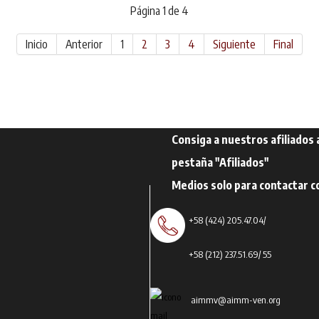
Página 1 de 4
Inicio
Anterior
1
2
3
4
Siguiente
Final
Consiga a nuestros afiliados 
pestaña "Afiliados"
Medios solo para contactar c
+58 (424) 205.47.04/
+58 (212) 237.51.69
/ 55
aimmv@aimm-ven.org