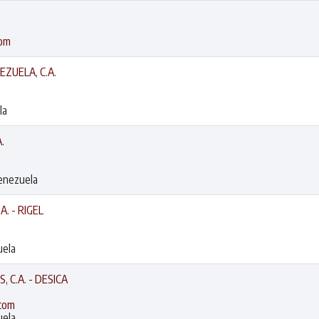
com
ZUELA, C.A.
la
.
Venezuela
. - RIGEL
uela
 C.A. - DESICA
.com
uela