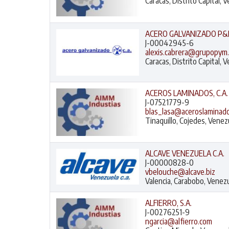
Caracas, Distrito Capital, 
ACERO GALVANIZADO P&M
J-00042945-6
alexis.cabrera@grupopym
Caracas, Distrito Capital, 
ACEROS LAMINADOS, C.A.
J-07521779-9
blas_lasa@aceroslaminad
Tinaquillo, Cojedes, Venez
ALCAVE VENEZUELA C.A.
J-00000828-0
vbelouche@alcave.biz
Valencia, Carabobo, Venez
ALFIERRO, S.A.
J-00276251-9
ngarcia@alfierro.com